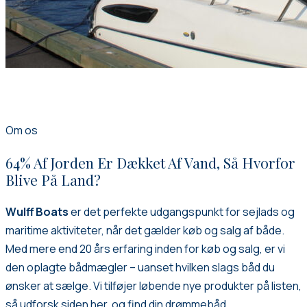
Om os
64% Af Jorden Er Dækket Af Vand, Så Hvorfor
Blive På Land?
Wulff Boats
er det perfekte udgangspunkt for sejlads og
maritime aktiviteter, når det gælder køb og salg af både.
Med mere end 20 års erfaring inden for køb og salg, er vi
den oplagte bådmægler – uanset hvilken slags båd du
ønsker at sælge. Vi tilføjer løbende nye produkter på listen,
så udforsk siden her, og find din drømmebåd.