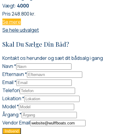
Vægt:
4000
Pris
248.800 kr.
Se mere
Se hele udvalget
Skal Du Sælge Din Båd?
Kontakt os herunder og sæt dit bådsalg i gang
Navn
*
Efternavn
*
Email
*
Telefon
Lokation
*
Model
*
Efternavn
Årgang
*
Email
Vendor Email
Telefon
Indsend