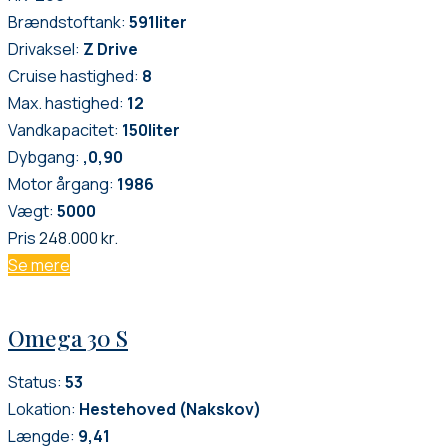
Brændstoftank:
591
liter
Drivaksel:
Z Drive
Cruise hastighed:
8
Max. hastighed:
12
Vandkapacitet:
150
liter
Dybgang:
,0,90
Motor årgang:
1986
Vægt:
5000
Pris
248.000 kr.
Se mere
Omega 30 S
Status:
53
Lokation:
Hestehoved (Nakskov)
Længde:
9,41