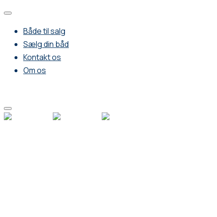
Både til salg
Sælg din båd
Kontakt os
Om os
info@wulffboats.com
+45 28 78 47 02
BÅDE TIL SALG
SÆLG DIN BÅD