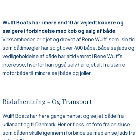
Wulff Boats har i mere end 10 år vejledt købere og
sælgere i forbindelse med køb og salg af både.
Virksomheden er ejet og drevet af Rene Wulff, som i sin tid
som bådmægler har solgt over 400 både. Både sejlads og
vedligeholdelse af både har altid været i Rene Wulff’s
interesse, hvorfor han også selv har ejet alt fra større
motorbåde til mindre sejlbåde og joller.
Bådafhentning - Og Transport
Wulff Boats har flere gange hentet og sejlet både fra
udlandet og til Danmark. Her er f.eks. et foto fra en sluse
som båden skulle igennem i forbindelse med en sejlads fra