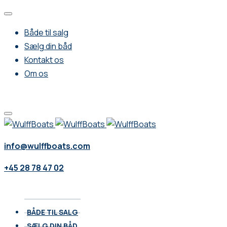
Både til salg
Sælg din båd
Kontakt os
Om os
info@wulffboats.com
+45 28 78 47 02
BÅDE TIL SALG
SÆLG DIN BÅD